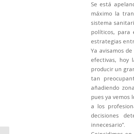
Se está apeland
máximo la tran
sistema sanitar
políticos, para
estrategias entr
Ya avisamos de
efectivas, hoy
producir un gra
tan preocupan
añadiendo zona
pues ya vemos l
a los profesio
decisiones de
innecesario”.
Coincidimos en q
Cursos Online del mes