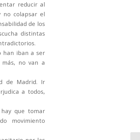
entar reducir al
 no colapsar el
sabilidad de los
scucha distintas
tradictorios.
 han iban a ser
s más, no van a
 de Madrid. Ir
judica a todos,
e hay que tomar
odo movimiento
sanitario por las