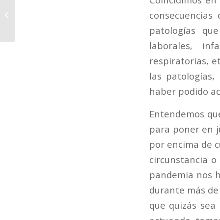
para Colegiad@s +
consecuencias 
Vídeo Webinar +
patologías qu
Ebook Seguridad
Medicamentos...
laborales, inf
respiratorias, 
las patologías
haber podido a
Entendemos que
para poner en j
por encima de c
circunstancia o
pandemia nos hi
durante más de 
que quizás sea