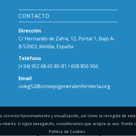
CONTACTO
Dirección
C/ Hernando de Zafra, 12, Portal 1, Bajo A-
B 52003, Melilla, España
Teléfono
(+34) 952 68 65 80-81 / 608 856 956
Email
coleg52@consejogeneralenfermeria.org
 su correcto funcionamiento y visualización, así como la recogida de es
u interés. Si sigue navegando, consideramos que acepta su uso. Puede 
Política de Cookies