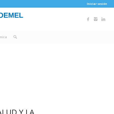
Iniciar sesión
única
ALUD Y LA