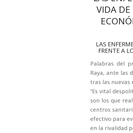
VIDA DE
ECONÓM
LAS ENFERME
FRENTE A L
Palabras del p
Raya, ante las 
tras las nuevas
“Es vital despol
son los que rea
centros sanitar
efectivo para e
en la rivalidad po