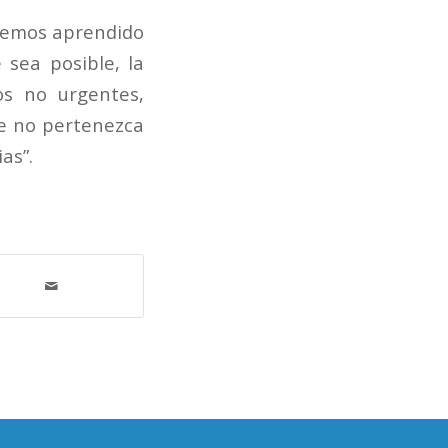
hemos aprendido
 sea posible, la
os no urgentes,
ue no pertenezca
as”.