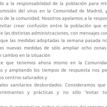
o a la responsabilidad de la población para int
smisión del virus en la Comunidad de Madrid, y
io de la comunidad. Nosotros apelamos a la respon
 evitar crear confusión entre la población que e
e las distintas administraciones, con mensajes con
 que las medidas adoptadas la semana pasada no
 las nuevas medidas de sólo ampliar ocho zona
n cambio en la situación
te que tenemos ahora mismo en la Comunidad
s y ampliando los tiempos de respuesta nos per
os centros saturados y
nales sanitarios desbordados. Consideramos qu
terminantes y prácticas y no sólo “evitar t
ue lo principal es evitar el colapso del sistema 