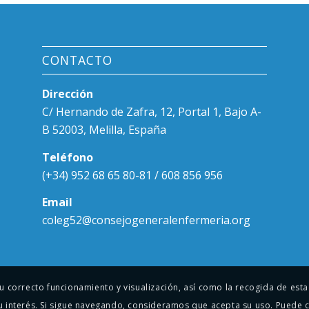
CONTACTO
Dirección
C/ Hernando de Zafra, 12, Portal 1, Bajo A-
B 52003, Melilla, España
Teléfono
(+34) 952 68 65 80-81 / 608 856 956
Email
coleg52@consejogeneralenfermeria.org
 su correcto funcionamiento y visualización, así como la recogida de es
u interés. Si sigue navegando, consideramos que acepta su uso. Puede 