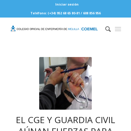
Iniciar sesión
Teléfono: (+34) 952 68 65 80-81 / 608 856 956
EL CGE Y GUARDIA CIVIL