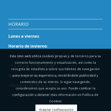
HORARIO
Lunes a viernes
Horario de invierno
:
>Mañanas de 09:00 a 13:00
Este sitio web utiliza cookies propias y de terceros para su
correcto funcionamiento y visualización, así como la
>Tardes de 17:30 a 20:30
recogida de estadística sobre sus hábitos de navegación
Horario de verano
(15 junio a 15 septiembre):
para mejorar su experiencia, mostrándole publicidad y
contenidos de su interés. Si sigue navegando,
>Mañanas de 08:00 a 15:00
consideramos que acepta su uso. Puede cambiar la
>Tardes de 17:30 a 20:30
configuración u obtener más información en Política de
Cookies
Aceptar configuración