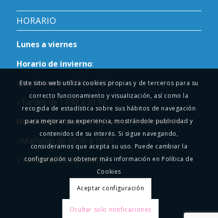
HORARIO
Lunes a viernes
Horario de invierno
:
>Mañanas de 09:00 a 13:00
Este sitio web utiliza cookies propias y de terceros para su
correcto funcionamiento y visualización, así como la
>Tardes de 17:30 a 20:30
recogida de estadística sobre sus hábitos de navegación
Horario de verano
(15 junio a 15 septiembre):
para mejorar su experiencia, mostrándole publicidad y
contenidos de su interés. Si sigue navegando,
>Mañanas de 08:00 a 15:00
consideramos que acepta su uso. Puede cambiar la
>Tardes de 17:30 a 20:30
configuración u obtener más información en Política de
Cookies
Aceptar configuración
Ocultar solo notificaciones